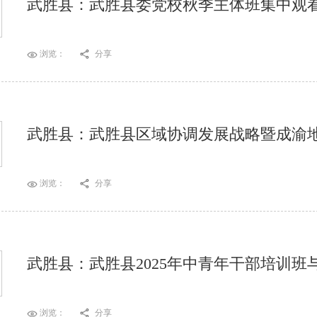
浏览：
分享
浏览：
分享
浏览：
分享