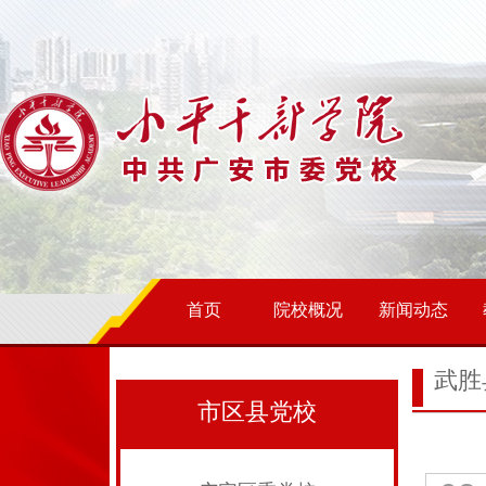
首页
院校概况
新闻动态
武胜
市区县党校