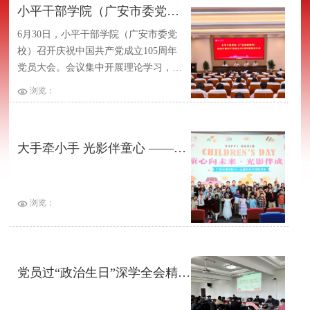
话，市纪委监委派驻市委组织部纪检监
小平干部学院（广安市委党校）召开庆祝中国共产党成立105周年党员大会
察组组长张静到会指导并讲话，院
6月30日，小平干部学院（广安市委党
（校）中层及以上领导干部参加会议。
校）召开庆祝中国共产党成立105周年
党员大会。会议集中开展理论学习，表
彰优秀共产党员、优秀党务工作者，激
浏览：
励全体干部职工见贤思齐、争先创优。
常务副院（校）长赵泽波出席会议，通
报院（校）上半年各项工作开展成效，
大手牵小手 光影伴童心 ——中共广安市委党校机关工会组织开展“六一”亲子观影活动
并讲授专题党课。
浏览：
党员过“政治生日”深学全会精神——小平干部学院（广安市委党校）机关第一党支部开展4月主题党日活动