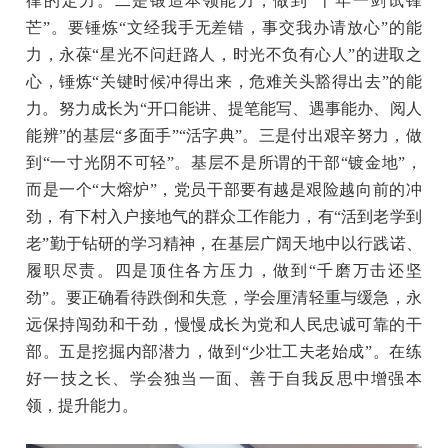
律的定力。二是锻造本领能力，做到“十年一剑试锋
芒”。要锤炼“文经我手无差错，事交我办请放心”的能
力，永葆“星光不问赶路人，时光不负有心人”的进取之
心，锤炼“关键时候冲得出来，危难关头豁得出去”的能
力。努力成长为“开口能讲、提笔能写、遇事能办、阅人
能辨”的基层“多面手”“活字典”。三是付出艰辛努力，做
到“一寸光阴不可轻”。基层不是所谓的干部“镀金地”，
而是一个“大熔炉”，党员干部要有越是艰险越向前的冲
劲，有下村入户接地气的群众工作能力，有“活到老学到
老”勤于钻研的学习精神，在基层广阔天地中以行践诺、
履职尽责。四是顶住各方压力，做到“千磨万击还坚
劲”。要正确看待跌倒和失意，学会厘清轻重与缓急，永
远保持闯劲和干劲，慢慢成长为党和人民忠诚可靠的干
部。五是挖掘内部潜力，做到“少壮工夫老始成”。在练
好一技之长、学会独当一面、善于自我反思中增强本
领，提升能力。